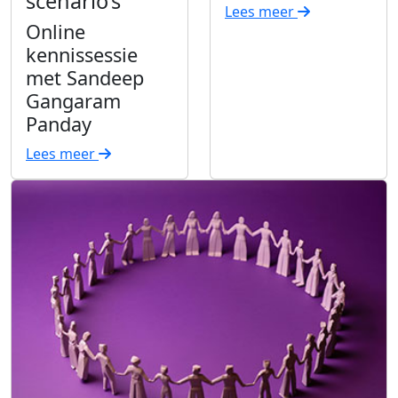
scenario’s’
Lees meer
Online
kennissessie
met Sandeep
Gangaram
Panday
Lees meer