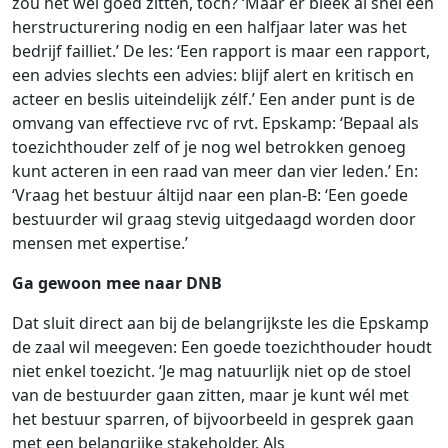
zou het wel goed zitten, toch? ‘Maar er bleek al snel een
herstructurering nodig en een halfjaar later was het
bedrijf failliet.’ De les: ‘Een rapport is maar een rapport,
een advies slechts een advies: blijf alert en kritisch en
acteer en beslis uiteindelijk zélf.’ Een ander punt is de
omvang van effectieve rvc of rvt. Epskamp: ‘Bepaal als
toezichthouder zelf of je nog wel betrokken genoeg
kunt acteren in een raad van meer dan vier leden.’ En:
‘Vraag het bestuur áltijd naar een plan-B: ‘Een goede
bestuurder wil graag stevig uitgedaagd worden door
mensen met expertise.’
Ga gewoon mee naar DNB
Dat sluit direct aan bij de belangrijkste les die Epskamp
de zaal wil meegeven: Een goede toezichthouder houdt
niet enkel toezicht. ‘Je mag natuurlijk niet op de stoel
van de bestuurder gaan zitten, maar je kunt wél met
het bestuur sparren, of bijvoorbeeld in gesprek gaan
met een belangrijke stakeholder. Als