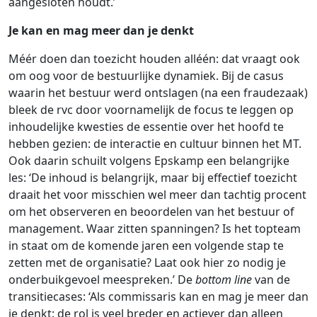
aangesloten houdt.’
Je kan en mag meer dan je denkt
Méér doen dan toezicht houden alléén: dat vraagt ook
om oog voor de bestuurlijke dynamiek. Bij de casus
waarin het bestuur werd ontslagen (na een fraudezaak)
bleek de rvc door voornamelijk de focus te leggen op
inhoudelijke kwesties de essentie over het hoofd te
hebben gezien: de interactie en cultuur binnen het MT.
Ook daarin schuilt volgens Epskamp een belangrijke
les: ‘De inhoud is belangrijk, maar bij effectief toezicht
draait het voor misschien wel meer dan tachtig procent
om het observeren en beoordelen van het bestuur of
management. Waar zitten spanningen? Is het topteam
in staat om de komende jaren een volgende stap te
zetten met de organisatie? Laat ook hier zo nodig je
onderbuikgevoel meespreken.’ De
bottom line
van de
transitiecases: ‘Als commissaris kan en mag je meer dan
je denkt: de rol is veel breder en actiever dan alleen